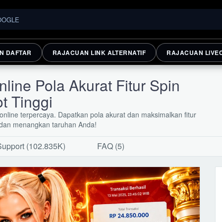
N DAFTAR
RAJACUAN LINK ALTERNATIF
RAJACUAN LIVE
line Pola Akurat Fitur Spin
 Tinggi
online terpercaya. Dapatkan pola akurat dan maksimalkan fitur
r dan menangkan taruhan Anda!
Support (102.835K)
FAQ (5)