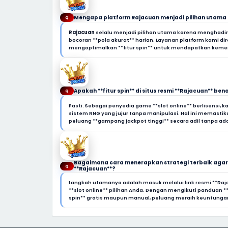
Mengapa platform Rajacuan menjadi pilihan utama ba
Q
Rajacuan
selalu menjadi pilihan utama karena menghadir
bocoran **pola akurat** harian. Layanan platform kami 
mengoptimalkan **fitur spin** untuk mendapatkan kemen
Apakah **fitur spin** di situs resmi **Rajacuan** b
Q
Pasti. Sebagai penyedia game **slot online** berlisensi, k
sistem RNG yang jujur tanpa manipulasi. Hal ini memasti
peluang **gampang jackpot tinggi** secara adil tanpa ad
Bagaimana cara menerapkan strategi terbaik agar
Q
**Rajacuan**?
Langkah utamanya adalah masuk melalui link resmi **Rajac
**slot online** pilihan Anda. Dengan mengikuti panduan *
spin** gratis maupun manual, peluang meraih keuntungan 