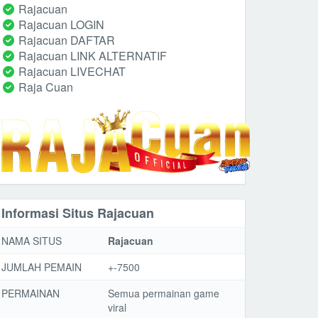
Rajacuan
Rajacuan LOGIN
Rajacuan DAFTAR
Rajacuan LINK ALTERNATIF
Rajacuan LIVECHAT
Raja Cuan
Informasi Situs Rajacuan
NAMA SITUS
Rajacuan
JUMLAH PEMAIN
+-7500
PERMAINAN
Semua permainan game
viral