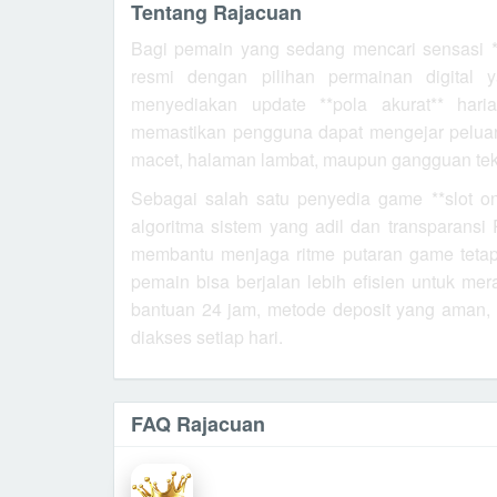
Tentang Rajacuan
Bagi pemain yang sedang mencari sensasi **
resmi dengan pilihan permainan digital 
menyediakan update **pola akurat** harian
memastikan pengguna dapat mengejar peluang
macet, halaman lambat, maupun gangguan tekn
Sebagai salah satu penyedia game **slot on
algoritma sistem yang adil dan transparansi 
membantu menjaga ritme putaran game tetap s
pemain bisa berjalan lebih efisien untuk mer
bantuan 24 jam, metode deposit yang aman, s
diakses setiap hari.
FAQ Rajacuan