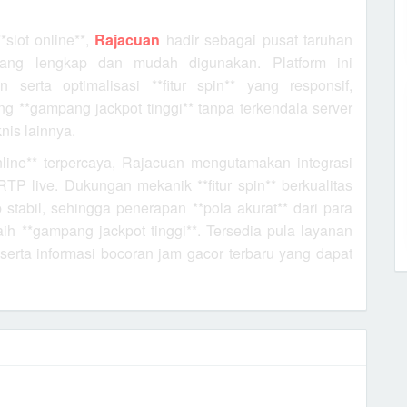
slot online**,
Rajacuan
hadir sebagai pusat taruhan
yang lengkap dan mudah digunakan. Platform ini
 serta optimalisasi **fitur spin** yang responsif,
 **gampang jackpot tinggi** tanpa terkendala server
is lainnya.
line** terpercaya, Rajacuan mengutamakan integrasi
RTP live. Dukungan mekanik **fitur spin** berkualitas
tabil, sehingga penerapan **pola akurat** dari para
aih **gampang jackpot tinggi**. Tersedia pula layanan
erta informasi bocoran jam gacor terbaru yang dapat